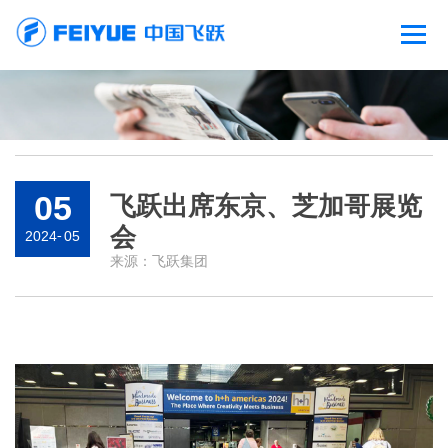
05
飞跃出席东京、芝加哥展览
会
2024
-
05
来源：
飞跃集团